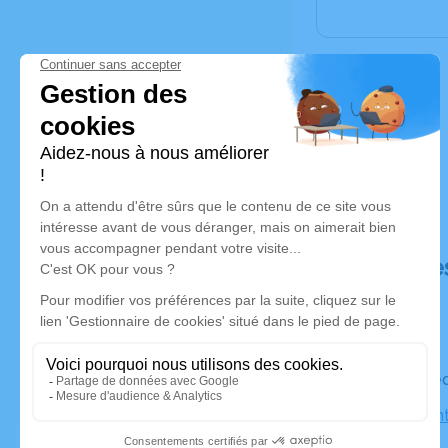
Déroulé de
Le mercre
Église Sain
Limoux