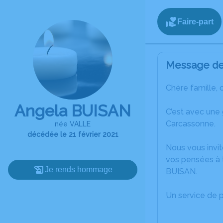
Faire-part
Message de 
Chère famille, 
Angela BUISAN
C’est avec une
Carcassonne.
née VALLE
décédée le 21 février 2021
Nous vous invit
vos pensées à t
Je rends hommage
BUISAN.
Un service de 