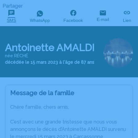
Partager
E-mail
SMS
WhatsApp
Facebook
Lien
Antoinette AMALDI
née RÉCHÉ
décédée le 15 mars 2023 à l'âge de 87 ans
Message de la famille
Chère famille, chers amis,
C’est avec une grande tristesse que nous vous
annonçons le décès d’Antoinette AMALDI survenu
le mercredi 15 mars 2023 à Carcassonne.