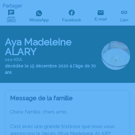
Partager
E-mail
SMS
WhatsApp
Facebook
Lien
Aya Madeleine
ALARY
née KRA
décédée le 15 décembre 2020 à l'âge de 70
ans
Message de la famille
Chère famille, chers amis,
C’est avec une grande tristesse que nous vous
annonçons le décès d’Aya Madeleine ALARY