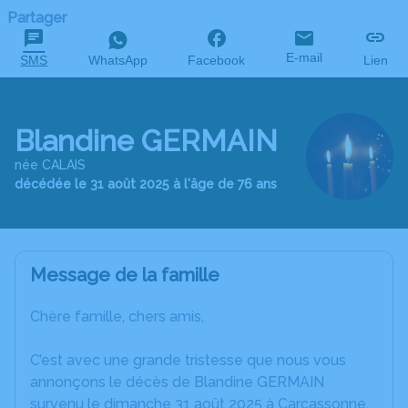
Partager
E-mail
SMS
WhatsApp
Facebook
Lien
Blandine GERMAIN
née CALAIS
décédée le 31 août 2025 à l'âge de 76 ans
Message de la famille
Chère famille, chers amis,
C’est avec une grande tristesse que nous vous
annonçons le décès de Blandine GERMAIN
survenu le dimanche 31 août 2025 à Carcassonne.