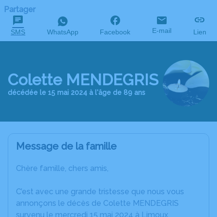
Partager
E-mail
SMS
WhatsApp
Facebook
Lien
Colette MENDEGRIS
décédée le 15 mai 2024 à l'âge de 89 ans
Message de la famille
Chère famille, chers amis,
C’est avec une grande tristesse que nous vous
annonçons le décès de Colette MENDEGRIS
survenu le mercredi 15 mai 2024 à Limoux.