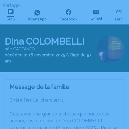
Partager
E-mail
SMS
WhatsApp
Facebook
Lien
Dina COLOMBELLI
née CATTANÉO
décédée le 16 novembre 2025 à l'âge de 97
ans
Message de la famille
Chère famille, chers amis,
C’est avec une grande tristesse que nous vous
annonçons le décès de Dina COLOMBELLI
survenu le dimanche 16 novembre 2025 à Pieusse.