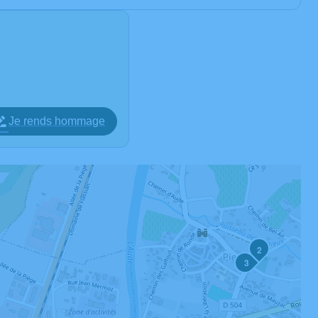
Je rends hommage
2
3