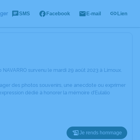
ager
SMS
Facebook
E-mail
Lien
io NAVARRO survenu le mardi 29 août 2023 à Limoux.
rtager des photos souvenirs, une anecdote ou exprimer
expression dédié à honorer la mémoire d’Eulalio
Je rends hommage