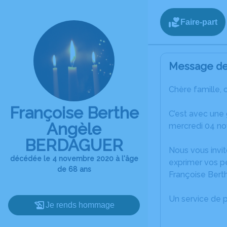
Faire-part
Message de 
Chère famille, 
Françoise Berthe
C’est avec une
Angèle
mercredi 04 n
BERDAGUER
Nous vous invit
décédée le 4 novembre 2020 à l'âge
exprimer vos p
de 68 ans
Françoise Ber
Un service de 
Je rends hommage