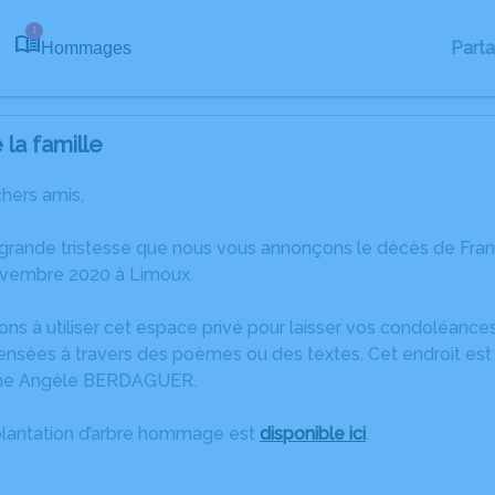
1
Part
Hommages
la famille
chers amis,
 grande tristesse que nous vous annonçons le décès de F
ovembre 2020 à Limoux.
ons à utiliser cet espace privé pour laisser vos condoléanc
ensées à travers des poèmes ou des textes. Cet endroit est 
the Angèle BERDAGUER.
plantation d’arbre hommage est
disponible ici
.