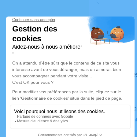
Déroulé de
Le jeudi 0
Église Sain
Limoux