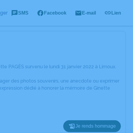
ager
SMS
Facebook
E-mail
Lien
te PAGÈS survenu le lundi 31 janvier 2022 à Limoux.
rtager des photos souvenirs, une anecdote ou exprimer
'expression dédié à honorer la mémoire de Ginette
Je rends hommage