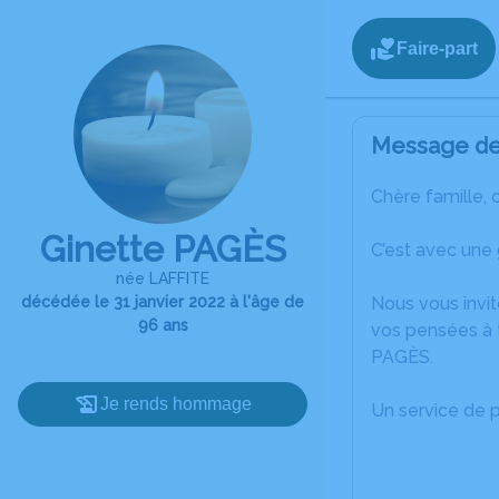
Faire-part
Message de 
Chère famille, 
Ginette PAGÈS
C’est avec une
née LAFFITE
décédée le 31 janvier 2022 à l'âge de
Nous vous invit
96 ans
vos pensées à t
PAGÈS.
Je rends hommage
Un service de 