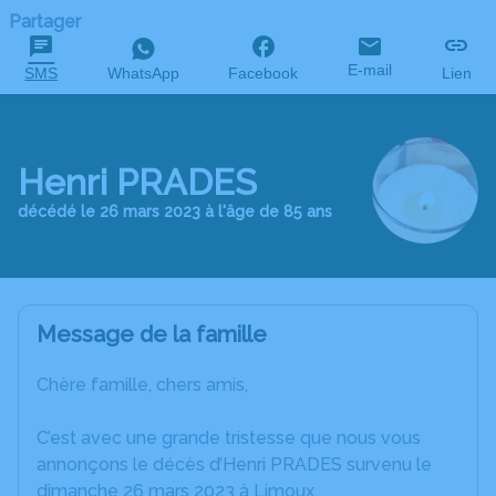
Partager
E-mail
SMS
WhatsApp
Facebook
Lien
Henri PRADES
décédé le 26 mars 2023 à l'âge de 85 ans
Message de la famille
Chère famille, chers amis,
C’est avec une grande tristesse que nous vous
annonçons le décès d’Henri PRADES survenu le
dimanche 26 mars 2023 à Limoux.