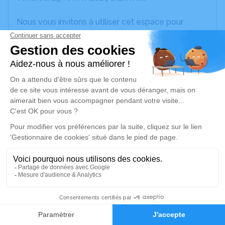
Nous vous invitons à utiliser cet espace pour
laisser vos condoléances, partager des photos
souvenirs, une anecdote ou exprimer vos pensées
à travers des poèmes ou des textes. Cet endroit
est un lieu d'expression dédié à honorer la
mémoire d’Henri ROUGÉ.
Un service de plantation d’arbre hommage est
disponible ici
.
Je rends hommage
Crémation
mardi 27 février 2024 à 11h00
2
Information indisponible
Faire-part
Hommages