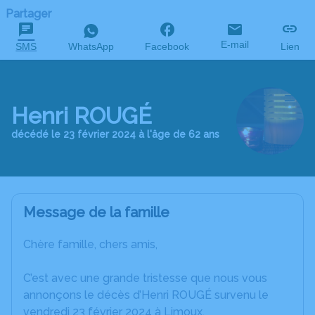
Partager
E-mail
SMS
WhatsApp
Facebook
Lien
Henri ROUGÉ
décédé le 23 février 2024 à l'âge de 62 ans
Message de la famille
Chère famille, chers amis,
C’est avec une grande tristesse que nous vous
annonçons le décès d’Henri ROUGÉ survenu le
vendredi 23 février 2024 à Limoux.