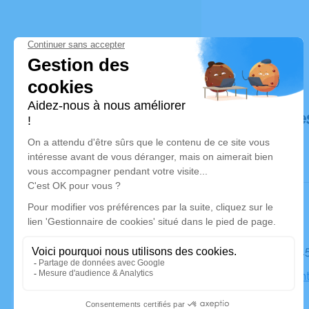
Déroulé de
Le mardi 
Église Sain
Limoux