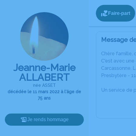
Faire-part
Message de 
C
hère famille, 
C'est avec une
Jeanne-Marie
Carcassonne. La
ALLABERT
Presbytère - 1
née ASSET
Un service de 
décédée le 11 mars 2022 à l'âge de
75 ans
Je rends hommage