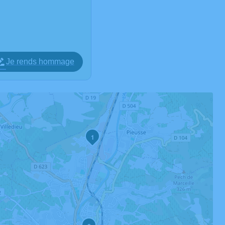
Je rends hommage
1