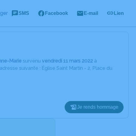
ager
SMS
Facebook
E-mail
Lien
nne-Marie
survenu
vendredi 11 mars 2022
à
resse suivante : Église Saint Martin - 2, Place du
Je rends hommage