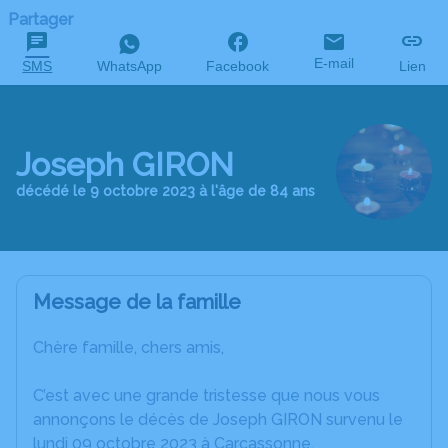
Partager
E-mail
SMS
WhatsApp
Facebook
Lien
Joseph GIRON
décédé le 9 octobre 2023 à l'âge de 84 ans
Message de la famille
Chère famille, chers amis,
C’est avec une grande tristesse que nous vous
annonçons le décès de Joseph GIRON survenu le
lundi 09 octobre 2023 à Carcassonne.