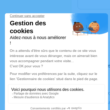
Déroulé de
Le mardi 
Crématori
Trèbes