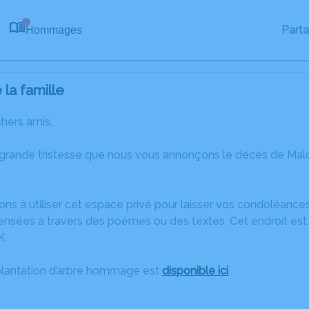
Part
Hommages
0
la famille
chers amis,
 grande tristesse que nous vous annonçons le décès de Ma
ons à utiliser cet espace privé pour laisser vos condoléanc
ensées à travers des poèmes ou des textes. Cet endroit est 
K.
plantation d’arbre hommage est
disponible ici
.