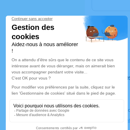
Déroulé de
Le vendre
Église Sain
Limoux