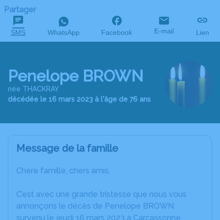
Partager
E-mail
SMS
WhatsApp
Facebook
Lien
Penelope BROWN
née THACKRAY
décédée le 16 mars 2023 à l'âge de 76 ans
Message de la famille
Chère famille, chers amis,
C’est avec une grande tristesse que nous vous
annonçons le décès de Penelope BROWN
survenu le jeudi 16 mars 2023 à Carcassonne.