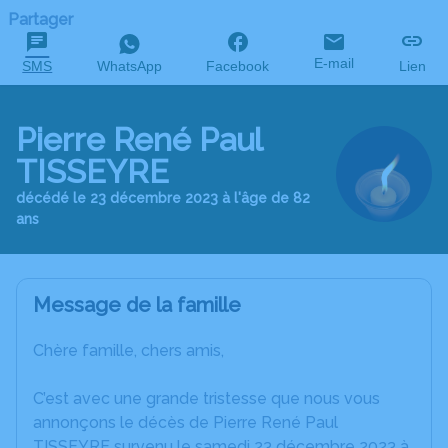
Partager
E-mail
SMS
WhatsApp
Facebook
Lien
Pierre René Paul
TISSEYRE
décédé le 23 décembre 2023 à l'âge de 82
ans
Message de la famille
Chère famille, chers amis,
C’est avec une grande tristesse que nous vous
annonçons le décès de Pierre René Paul
TISSEYRE survenu le samedi 23 décembre 2023 à