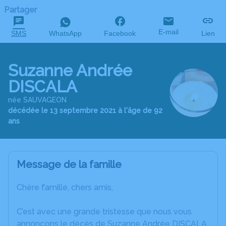
Partager
E-mail
SMS
WhatsApp
Facebook
Lien
Suzanne Andrée
DISCALA
née SAUVAGEON
décédée le 13 septembre 2021 à l'âge de 92
ans
Message de la famille
Chère famille, chers amis,
C’est avec une grande tristesse que nous vous
annonçons le décès de Suzanne Andrée DISCALA