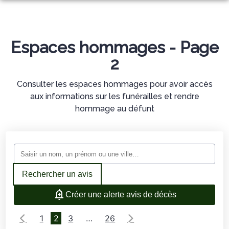
NOS SERVICES
NOTRE AGENCE
Espaces hommages - Page
ORGANISER DES OBSÈQUES
NOTRE CHAMBRE FUNÉRAIRE
2
PRÉVOIR SES OBSÈQUES
ESPACES HOMMAGES
Consulter les espaces hommages pour avoir accès
MONUMENTS FUNÉRAIRES
aux informations sur les funérailles et rendre
hommage au défunt
SERVICES AUX FAMILLES
Rechercher un avis
Créer une alerte avis de décès
1
2
3
…
26