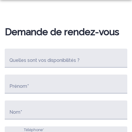
Aller
au
NOS SERVICES
contenu
NOTRE AGENCE
ORGANISER DES OBSÈQUES
Demande de rendez-vous
NOTRE CHAMBRE FUNÉRAIRE
PRÉVOIR SES OBSÈQUES
ESPACES HOMMAGES
MONUMENTS FUNÉRAIRES
Quelles sont vos disponibilités ?
SERVICES AUX FAMILLES
Prénom*
Nom*
Téléphone*