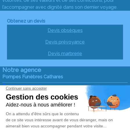
volontés, de ses valeurs et de ses convictions, pour
l’accompagner avec dignité dans son dernier voyage.
Obtenez un devis
Devis obsèques
Devis prévoyance
Devis marbrerie
Notre agence
Pompes Funèbres Cathares
04 22 67 20 08
pompes.funebres.cathares@wanadoo.fr
29, Rue des Augustins – 11300 – Limoux
4.9/5 – 116 avis
Nos Services
Liens utiles
Services aux familles
Avis de décès
Demande de rendez-vous