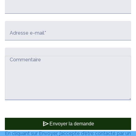
Adresse e-mail*
Commentaire
send
Envoyer la demande
En cliquant sur Envoyer, j’accepte d’être contacté par un